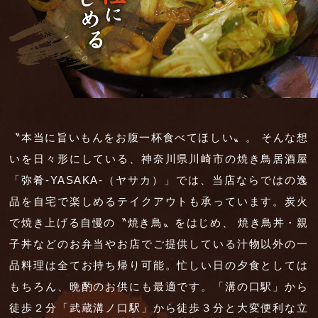
〝本当に旨いもんをお腹一杯食べてほしい〟。
そんな想
いを日々形にしている、
神奈川県川崎市の焼き鳥居酒屋
「弥肴
-YASAKA-
（ヤサカ）」では、
当店ならではの逸
品を自宅で楽しめる
テイクアウトも承っています。
炭火
で焼き上げる自慢の〝焼き鳥〟をはじめ、
焼き鳥丼・親
子丼などのお弁当や
お店でご提供している汁物以外の一
品料理は
全てお持ち帰り可能。
忙しい日の夕食としては
もちろん、
晩酌のお供にも最適です。
「溝の口駅」から
徒歩２分「武蔵溝ノ口駅」から徒歩３分と
大変便利な立