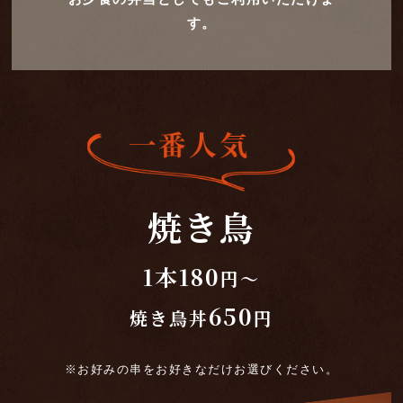
す。
焼き鳥
1本180
円～
650
焼き鳥丼
円
※お好みの串をお好きなだけお選びください。